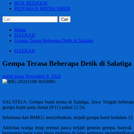
BOX REDAKSI
PEDOMAN MEDIA SIBER
Cari
untuk:
Home
DAERAH
Gempa Terasa Beberapa Detik di Salatiga
DAERAH
Gempa Terasa Beberapa Detik di Salatiga
portal lensa
November 8, 2024
SALATIGA- Gempa bumi terasa di Salatiga, Jawa Tengah beberapa de
gempa bumi pada Jumat (8/11) pukul 12.54.
Informasi dari BMKG menyebutkan, terjadi gempa bumi kedalam 12 k
Aktivitas warga tetap normal pasca terjadi getaran gempa. banyak 
bermuatan berat yang biasa melintas di jalan sehingga menimbulkan e