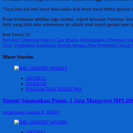
“Saya kira ada truk lewat biasa kalau truk besar lewat timbul getaran t
Pusat keramaian aktifitas juga normal, seperti kawasan Pasaraya Sa
detik yang tidak tahu sebenarnya itu adalah telah terjadi gempa bum
Post Views:
67
Post
Previous:
Ethereum Faucet: Cara Mudah Mendapatkan Ethereum Grat
Next:
Tingkatkan Keamanan Rumah dengan Fitur Pendeteksi Wajah 
navigation
More Stories
ARTIKEL
DAERAH
RAGAM DAN PERISTIWA
Sinergi Selamatkan Pesisir, 1 Juta Mangrove MPLH
portal lensa
Agustus 8, 2026
0
ARTIKEL