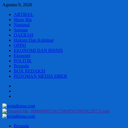
Skip
Agustus 9, 2026
to
ARTIKEL
content
Show Biz
Nasional
Sorotan
DAERAH
Hukum Dan Kriminal
OPINI
EKONOMI DAN BISNIS
Ekonomi
POLITIK
Beranda
BOX REDAKSI
PEDOMAN MEDIA SIBER
Beranda
BOX
REDAKSI
PEDOMAN
MEDIA
SIBER
Primary
Menu
Beranda