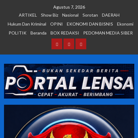
Skip
Agustus 7, 2026
to
ARTIKEL
Show Biz
Nasional
Sorotan
DAERAH
content
Hukum Dan Kriminal
OPINI
EKONOMI DAN BISNIS
Ekonomi
POLITIK
Beranda
BOX REDAKSI
PEDOMAN MEDIA SIBER
Beranda
BOX
PEDOMAN
REDAKSI
MEDIA
SIBER