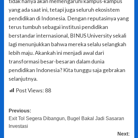
tidak hanya akan memengaruhi kampus-kampus
yang ada saat ini, tetapi juga seluruh ekosistem
pendidikan di Indonesia. Dengan reputasinya yang
terus tumbuh sebagai institusi pendidikan
berstandar internasional, BINUS University sekali
lagi menunjukkan bahwa mereka selalu selangkah
lebih maju. Akankah ini menjadi awal dari
transformasi besar-besaran dalam dunia
pendidikan Indonesia? Kita tunggu saja gebrakan
selanjutnya.
Post Views:
88
Post
Previous:
Exit Tol Segera Dibangun, Bugel Bakal Jadi Sasaran
navigation
Investasi
Next: