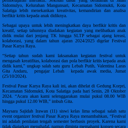
pembelajaran interaktif. Sekolah dasar yang beralamat di Jalan
Sidomulyo, Kelurahan Mangunsari, Kecamatan Sidomukti, Kota
Salatiga lebih menekankan kreativitas, kemandirian dan analisa
berfikir kritis kepada anak didiknya.
Sebagai upaya untuk lebih meningkatkan daya berfikir kritis dan
kreatif, setiap tahunnya diadakan kegiatan yang melibatkan anak
didik mulai dari jenjang TK hingga SLTP sebagai ajang kreasi,
kolaborasi, yang dalam tahun ajaran 2024/2025 digelar Festival
Pasar Karya Raya.
“Setiap tahun sudah kami laksanakan kegiatan festival untuk
mengasah kreatifitas, kolaborasi dan pola berfikir kritis kepada anak
didik kami,” ungkap salah satu guru Lebah Putih, Valentina Laras
Gita Andaru, pengajar Lebah kepada awak media, Jumat
(25/10/2024).
Festival Pasar Karya Raya kali ini, akan dihelat di Gedung Korpri,
Kecamatan Sidomukti, Kota Salatiga pada hari Senin, 28 Oktober
2024. “Acara akan kami selenggarakan mulai pukul 08.00 WIB
hingga pukul 12.00 WIB,” imbuh Gita.
Maysara Sajidah Irawan (11) siswi kelas lima sebagai salah satu
event organizer festival Pasar Karya Raya menambahkan, “Festival
ini adalah penilaian tengah semester berbasis proyek. Karena kami
tidak diajarkan menghafal, namun diminta memahami konsep secara