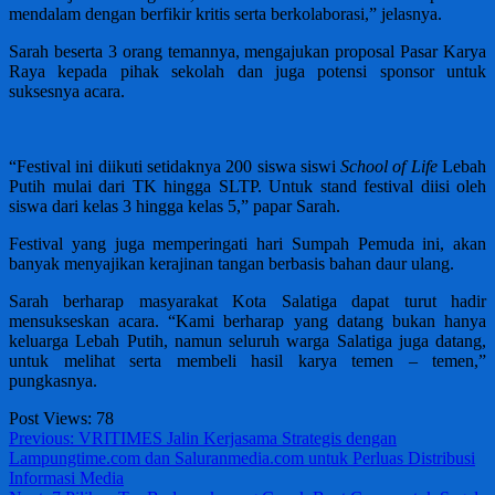
mendalam dengan berfikir kritis serta berkolaborasi,” jelasnya.
Sarah beserta 3 orang temannya, mengajukan proposal Pasar Karya
Raya kepada pihak sekolah dan juga potensi sponsor untuk
suksesnya acara.
“Festival ini diikuti setidaknya 200 siswa siswi
School of Life
Lebah
Putih mulai dari TK hingga SLTP. Untuk stand festival diisi oleh
siswa dari kelas 3 hingga kelas 5,” papar Sarah.
Festival yang juga memperingati hari Sumpah Pemuda ini, akan
banyak menyajikan kerajinan tangan berbasis bahan daur ulang.
Sarah berharap masyarakat Kota Salatiga dapat turut hadir
mensukseskan acara. “Kami berharap yang datang bukan hanya
keluarga Lebah Putih, namun seluruh warga Salatiga juga datang,
untuk melihat serta membeli hasil karya temen – temen,”
pungkasnya.
Post Views:
78
Post
Previous:
VRITIMES Jalin Kerjasama Strategis dengan
Lampungtime.com dan Saluranmedia.com untuk Perluas Distribusi
navigation
Informasi Media