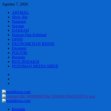
Skip
Agustus 7, 2026
to
ARTIKEL
content
Show Biz
Nasional
Sorotan
DAERAH
Hukum Dan Kriminal
OPINI
EKONOMI DAN BISNIS
Ekonomi
POLITIK
Beranda
BOX REDAKSI
PEDOMAN MEDIA SIBER
Beranda
BOX
REDAKSI
PEDOMAN
MEDIA
SIBER
Primary
Menu
Beranda