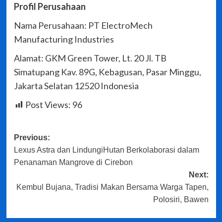
Profil Perusahaan
Nama Perusahaan: PT ElectroMech
Manufacturing Industries
Alamat: GKM Green Tower, Lt. 20 Jl. TB
Simatupang Kav. 89G, Kebagusan, Pasar Minggu,
Jakarta Selatan 12520 Indonesia
Post Views:
96
Post
Previous:
Lexus Astra dan LindungiHutan Berkolaborasi dalam
navigation
Penanaman Mangrove di Cirebon
Next:
Kembul Bujana, Tradisi Makan Bersama Warga Tapen,
Polosiri, Bawen