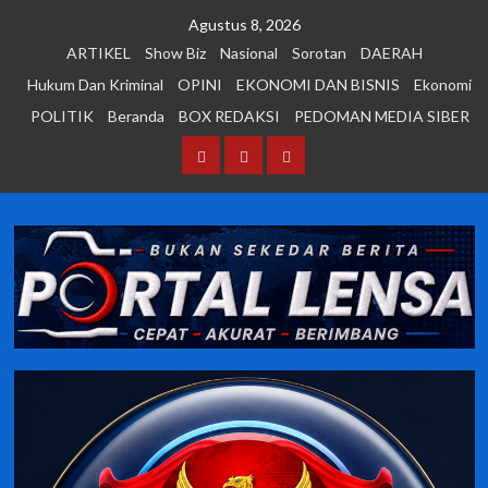
Skip
Agustus 8, 2026
to
ARTIKEL
Show Biz
Nasional
Sorotan
DAERAH
content
Hukum Dan Kriminal
OPINI
EKONOMI DAN BISNIS
Ekonomi
POLITIK
Beranda
BOX REDAKSI
PEDOMAN MEDIA SIBER
Beranda
BOX
PEDOMAN
REDAKSI
MEDIA
SIBER