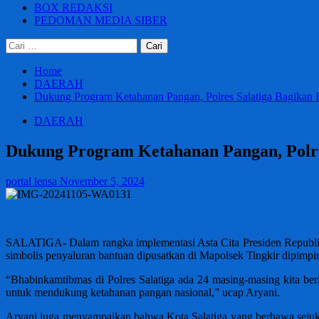
BOX REDAKSI
PEDOMAN MEDIA SIBER
Cari
untuk:
Home
DAERAH
Dukung Program Ketahanan Pangan, Polres Salatiga Bagikan 
DAERAH
Dukung Program Ketahanan Pangan, Polre
portal lensa
November 5, 2024
SALATIGA- Dalam rangka implementasi Asta Cita Presiden Republik
simbolis penyaluran bantuan dipusatkan di Mapolsek Tingkir dipimpin
“Bhabinkamtibmas di Polres Salatiga ada 24 masing-masing kita be
untuk mendukung ketahanan pangan nasional,” ucap Aryani.
Aryani juga menyampaikan bahwa Kota Salatiga yang berhawa sejuk 