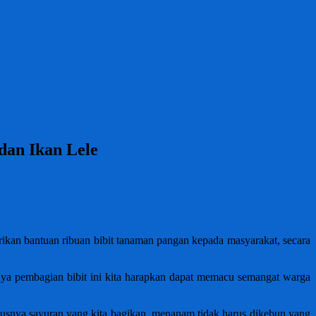
dan Ikan Lele
an bantuan ribuan bibit tanaman pangan kepada masyarakat, secara
nya pembagian bibit ini kita harapkan dapat memacu semangat warga
usnya sayuran yang kita bagikan, menanam tidak harus dikebun yang