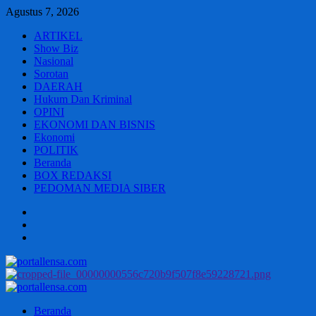
Skip
Agustus 7, 2026
to
ARTIKEL
content
Show Biz
Nasional
Sorotan
DAERAH
Hukum Dan Kriminal
OPINI
EKONOMI DAN BISNIS
Ekonomi
POLITIK
Beranda
BOX REDAKSI
PEDOMAN MEDIA SIBER
Beranda
BOX
REDAKSI
PEDOMAN
MEDIA
SIBER
Primary
Menu
Beranda