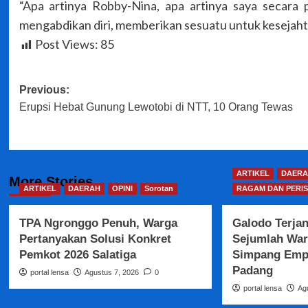
“Apa artinya Robby-Nina, apa artinya saya secara 
mengabdikan diri, memberikan sesuatu untuk kesejaht
Post Views:
85
Post
Previous:
Erupsi Hebat Gunung Lewotobi di NTT, 10 Orang Tewas
navigation
ARTIKEL
DAERA
More Stories
ARTIKEL
DAERAH
OPINI
Sorotan
RAGAM DAN PERIS
TPA Ngronggo Penuh, Warga
Galodo Terja
Pertanyakan Solusi Konkret
Sejumlah War
Pemkot 2026 Salatiga
Simpang Empa
Padang
portal lensa
Agustus 7, 2026
0
portal lensa
Ag