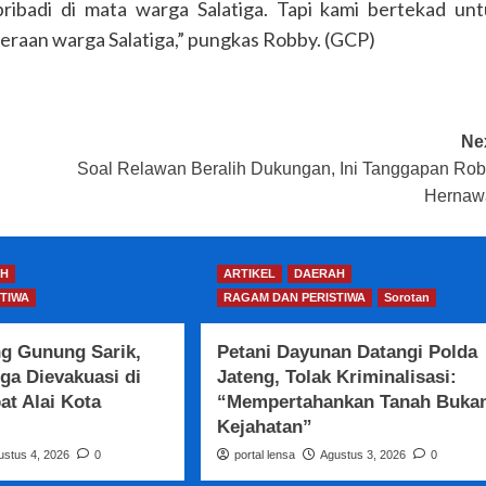
pribadi di mata warga Salatiga. Tapi kami bertekad un
eraan warga Salatiga,” pungkas Robby. (GCP)
Ne
Soal Relawan Beralih Dukungan, Ini Tanggapan Ro
Hernaw
H
ARTIKEL
DAERAH
TIWA
RAGAM DAN PERISTIWA
Sorotan
ng Gunung Sarik,
Petani Dayunan Datangi Polda
ga Dievakuasi di
Jateng, Tolak Kriminalisasi:
t Alai Kota
“Mempertahankan Tanah Buka
Kejahatan”
ustus 4, 2026
0
portal lensa
Agustus 3, 2026
0