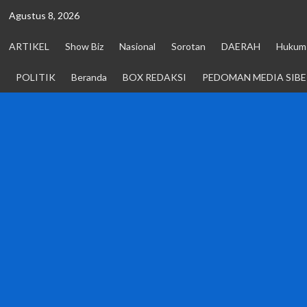
Skip
Agustus 8, 2026
to
content
ARTIKEL
Show Biz
Nasional
Sorotan
DAERAH
Hukum 
POLITIK
Beranda
BOX REDAKSI
PEDOMAN MEDIA SIBE