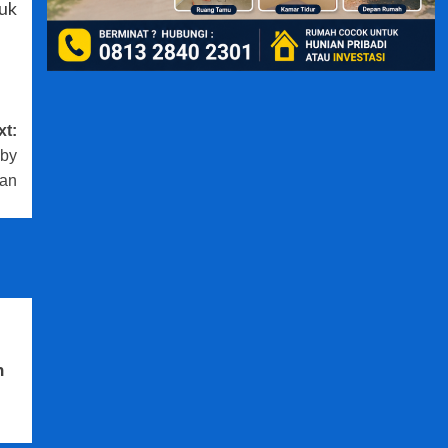
tuk
xt:
bby
an
n