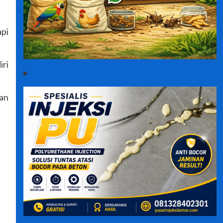
pi
iri
kan