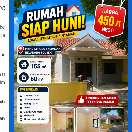
ang
ke
ta
nar
ri
tim
aih
kan