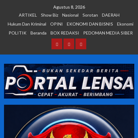
Skip
Agustus 8, 2026
to
ARTIKEL
Show Biz
Nasional
Sorotan
DAERAH
content
Hukum Dan Kriminal
OPINI
EKONOMI DAN BISNIS
Ekonomi
POLITIK
Beranda
BOX REDAKSI
PEDOMAN MEDIA SIBER
Beranda
BOX
PEDOMAN
REDAKSI
MEDIA
SIBER