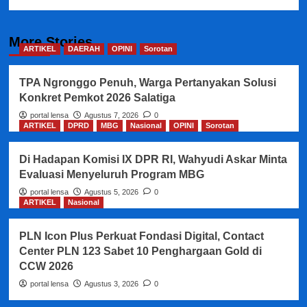
More Stories
ARTIKEL
DAERAH
OPINI
Sorotan
TPA Ngronggo Penuh, Warga Pertanyakan Solusi
Konkret Pemkot 2026 Salatiga
portal lensa
Agustus 7, 2026
0
ARTIKEL
DPRD
MBG
Nasional
OPINI
Sorotan
Di Hadapan Komisi IX DPR RI, Wahyudi Askar Minta
Evaluasi Menyeluruh Program MBG
portal lensa
Agustus 5, 2026
0
ARTIKEL
Nasional
PLN Icon Plus Perkuat Fondasi Digital, Contact
Center PLN 123 Sabet 10 Penghargaan Gold di
CCW 2026
portal lensa
Agustus 3, 2026
0