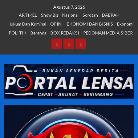
Skip
Agustus 7, 2026
to
ARTIKEL
Show Biz
Nasional
Sorotan
DAERAH
content
Hukum Dan Kriminal
OPINI
EKONOMI DAN BISNIS
Ekonomi
POLITIK
Beranda
BOX REDAKSI
PEDOMAN MEDIA SIBER
Beranda
BOX
PEDOMAN
REDAKSI
MEDIA
SIBER