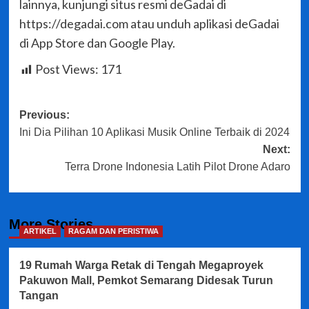
lainnya, kunjungi situs resmi deGadai di
https://degadai.com atau unduh aplikasi deGadai
di App Store dan Google Play.
Post Views:
171
Post
Previous:
Ini Dia Pilihan 10 Aplikasi Musik Online Terbaik di 2024
navigation
Next:
Terra Drone Indonesia Latih Pilot Drone Adaro
More Stories
ARTIKEL
RAGAM DAN PERISTIWA
19 Rumah Warga Retak di Tengah Megaproyek
Pakuwon Mall, Pemkot Semarang Didesak Turun
Tangan