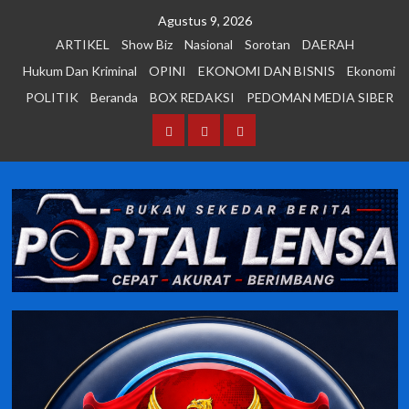
Skip
Agustus 9, 2026
to
ARTIKEL
Show Biz
Nasional
Sorotan
DAERAH
content
Hukum Dan Kriminal
OPINI
EKONOMI DAN BISNIS
Ekonomi
POLITIK
Beranda
BOX REDAKSI
PEDOMAN MEDIA SIBER
Beranda
BOX
PEDOMAN
REDAKSI
MEDIA
SIBER