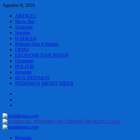
Skip
Agustus 8, 2026
to
ARTIKEL
content
Show Biz
Nasional
Sorotan
DAERAH
Hukum Dan Kriminal
OPINI
EKONOMI DAN BISNIS
Ekonomi
POLITIK
Beranda
BOX REDAKSI
PEDOMAN MEDIA SIBER
Beranda
BOX
REDAKSI
PEDOMAN
MEDIA
SIBER
Primary
Menu
Beranda