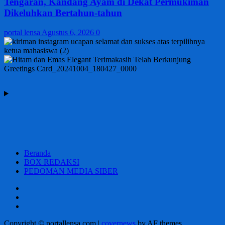
Tengaran, Kandang Ayam di Dekat Permukiman
Dikeluhkan Bertahun-tahun
portal lensa
Agustus 6, 2026
0
Beranda
BOX REDAKSI
PEDOMAN MEDIA SIBER
Beranda
BOX
REDAKSI
PEDOMAN
MEDIA
Copyright © portallensa.com
|
covernews
by AF themes.
SIBER