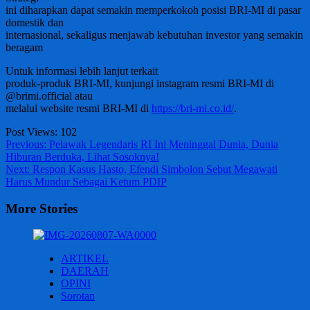
ini diharapkan dapat semakin memperkokoh posisi BRI-MI di pasar
domestik dan
internasional, sekaligus menjawab kebutuhan investor yang semakin
beragam
Untuk informasi lebih lanjut terkait
produk-produk BRI-MI, kunjungi instagram resmi BRI-MI di
@brimi.official atau
melalui website resmi BRI-MI di
https://bri-mi.co.id/
.
Post Views:
102
Post
Previous:
Pelawak Legendaris RI Ini Meninggal Dunia, Dunia
Hiburan Berduka, Lihat Sosoknya!
navigation
Next:
Respon Kasus Hasto, Efendi Simbolon Sebut Megawati
Harus Mundur Sebagai Ketum PDIP
More Stories
ARTIKEL
DAERAH
OPINI
Sorotan