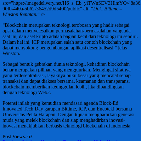
src="https://imagedelivery.net/H6_s_Eb_ylTWnSEV3HlmYQ/48a36
90fb-440a-5b62-36452d9d5400/public" alt="
Dok. Bittime –
Winston Renatan.
” />
“Blockchain merupakan teknologi terobosan yang hadir sebagai
opsi dalam menyelesaikan permasalahan-permasalahan yang ada
saat ini, dan aset kripto adalah bagian kecil dari teknologi itu sendiri.
Dalam hal ini, ICP merupakan salah satu contoh blockchain yang
dapat menyokong pengembangan aplikasi desentralisasi,” jelas
Winston.
Sebagai bentuk gebrakan dunia teknologi, kehadiran blockchain
benar merupakan pilihan yang menggiurkan. Mengingat sifatnya
yang terdesentralisasi, layaknya buku besar yang mencatat setiap
transaksi dan dapat diakses bersama, keamanan dan transparansi
blockchain memberikan keunggulan lebih, jika dibandingkan
dengan teknologi Web2.
Potensi inilah yang kemudian mendasari agenda Block-Ed
Innovated Tech Day garapan Bittime, ICP, dan Encoteki bersama
Universitas Pelita Harapan. Dengan tujuan menghadirkan generasi
muda yang melek blockchain dan siap menghadirkan inovasi-
inovasi menakjubkan berbasis teknologi blockchain di Indonesia.
Post Views:
63