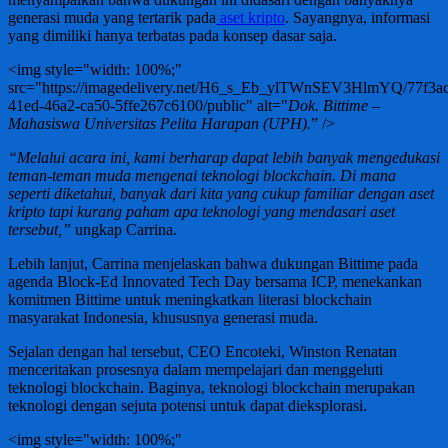
generasi muda yang tertarik pada
aset kripto
. Sayangnya, informasi
yang dimiliki hanya terbatas pada konsep dasar saja.
<img style="width: 100%;"
src="https://imagedelivery.net/H6_s_Eb_ylTWnSEV3HlmYQ/77f3ac
41ed-46a2-ca50-5ffe267c6100/public" alt="
Dok. Bittime –
Mahasiswa Universitas Pelita Harapan (UPH).
” />
“Melalui acara ini, kami berharap dapat lebih banyak mengedukasi
teman-teman muda mengenai teknologi blockchain. Di mana
seperti diketahui, banyak dari kita yang cukup familiar dengan aset
kripto tapi kurang paham apa teknologi yang mendasari aset
tersebut,”
ungkap Carrina.
Lebih lanjut, Carrina menjelaskan bahwa dukungan Bittime pada
agenda Block-Ed Innovated Tech Day bersama ICP, menekankan
komitmen Bittime untuk meningkatkan literasi blockchain
masyarakat Indonesia, khususnya generasi muda.
Sejalan dengan hal tersebut, CEO Encoteki, Winston Renatan
menceritakan prosesnya dalam mempelajari dan menggeluti
teknologi blockchain. Baginya, teknologi blockchain merupakan
teknologi dengan sejuta potensi untuk dapat dieksplorasi.
<img style="width: 100%;"