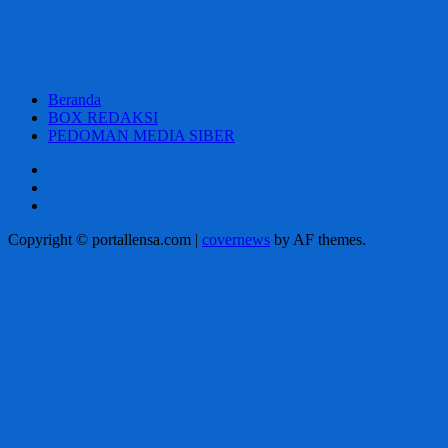
Beranda
BOX REDAKSI
PEDOMAN MEDIA SIBER
Beranda
BOX
REDAKSI
PEDOMAN
MEDIA
Copyright © portallensa.com
|
covernews
by AF themes.
SIBER