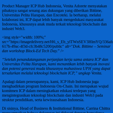
Product Manager ICP Hub Indonesia, Venita Adorete menyatakan
pihaknya sangat senang atas dukungan yang diberikan Bittime,
Universitas Pelita Harapan, dan Encoteki. Ia berharap, melalui
kolaborasi ini, ICP dapat lebih banyak mengedukasi masyarakat
Indonesia, khususnya anak muda terkait teknologi blockchain dan
industri Web3.
<img style="width: 100%;"
src="https://imagedelivery.net/H6_s_Eb_ylTWnSEV3HlmYQ/336af
617b-49ac-4f3d-cfc3b48c5200/public" alt="
Dok. Bittime – Seminar
dan workshop Block-Ed Tech Day.
” />
“Setelah penandatanganan perjanjian kerja sama antara ICP dan
Universitas Pelita Harapan, kami menantikan lebih banyak inovasi
dan potensi generasi muda khususnya mahasiswa UPH yang dapat
tersalurkan melalui teknologi blockchain ICP,” ungkap Venita.
Apalagi dalam penerapannya, kami, ICP Hub Indonesia juga
menghadirkan program Indonesia On-Chain. Ini merupakan wujud
komitmen ICP dalam meningkatkan edukasi terdepan yang
mengintegrasikan teknologi blockchain dan industri Web3 pada
struktur pendidikan, serta kewirausahaan Indonesia.
Di sisinya, Head of Business & Institutional Bittime, Carrina Chittra
menyampaikan bahwa dukungan ini didasari dengan banyaknya