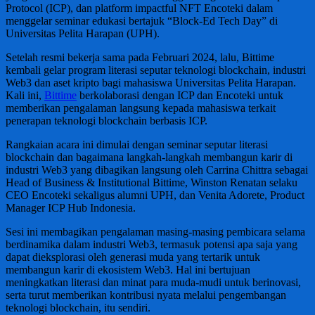
Protocol (ICP), dan platform impactful NFT Encoteki dalam
menggelar seminar edukasi bertajuk “Block-Ed Tech Day” di
Universitas Pelita Harapan (UPH).
Setelah resmi bekerja sama pada Februari 2024, lalu, Bittime
kembali gelar program literasi seputar teknologi blockchain, industri
Web3 dan aset kripto bagi mahasiswa Universitas Pelita Harapan.
Kali ini,
Bittime
berkolaborasi dengan ICP dan Encoteki untuk
memberikan pengalaman langsung kepada mahasiswa terkait
penerapan teknologi blockchain berbasis ICP.
Rangkaian acara ini dimulai dengan seminar seputar literasi
blockchain dan bagaimana langkah-langkah membangun karir di
industri Web3 yang dibagikan langsung oleh Carrina Chittra sebagai
Head of Business & Institutional Bittime, Winston Renatan selaku
CEO Encoteki sekaligus alumni UPH, dan Venita Adorete, Product
Manager ICP Hub Indonesia.
Sesi ini membagikan pengalaman masing-masing pembicara selama
berdinamika dalam industri Web3, termasuk potensi apa saja yang
dapat dieksplorasi oleh generasi muda yang tertarik untuk
membangun karir di ekosistem Web3. Hal ini bertujuan
meningkatkan literasi dan minat para muda-mudi untuk berinovasi,
serta turut memberikan kontribusi nyata melalui pengembangan
teknologi blockchain, itu sendiri.