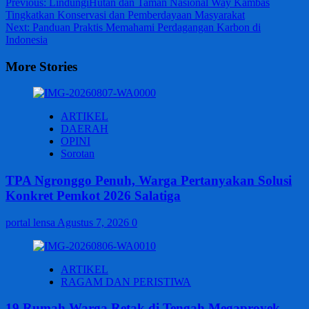
Post
Previous:
LindungiHutan dan Taman Nasional Way Kambas
Tingkatkan Konservasi dan Pemberdayaan Masyarakat
navigation
Next:
Panduan Praktis Memahami Perdagangan Karbon di
Indonesia
More Stories
ARTIKEL
DAERAH
OPINI
Sorotan
TPA Ngronggo Penuh, Warga Pertanyakan Solusi
Konkret Pemkot 2026 Salatiga
portal lensa
Agustus 7, 2026
0
ARTIKEL
RAGAM DAN PERISTIWA
19 Rumah Warga Retak di Tengah Megaproyek