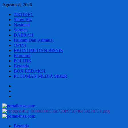
Skip
Agustus 8, 2026
to
ARTIKEL
content
Show Biz
Nasional
Sorotan
DAERAH
Hukum Dan Kriminal
OPINI
EKONOMI DAN BISNIS
Ekonomi
POLITIK
Beranda
BOX REDAKSI
PEDOMAN MEDIA SIBER
Beranda
BOX
REDAKSI
PEDOMAN
MEDIA
SIBER
Primary
Menu
Beranda