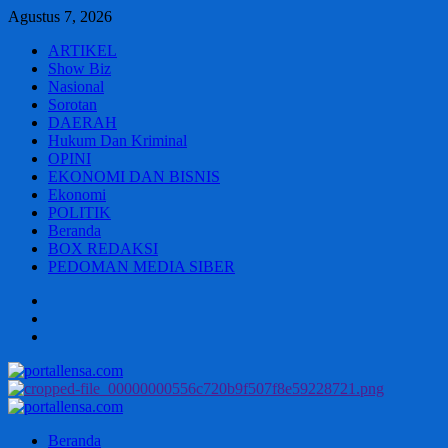
Skip
Agustus 7, 2026
to
ARTIKEL
content
Show Biz
Nasional
Sorotan
DAERAH
Hukum Dan Kriminal
OPINI
EKONOMI DAN BISNIS
Ekonomi
POLITIK
Beranda
BOX REDAKSI
PEDOMAN MEDIA SIBER
Beranda
BOX
REDAKSI
PEDOMAN
MEDIA
SIBER
Primary
Menu
Beranda