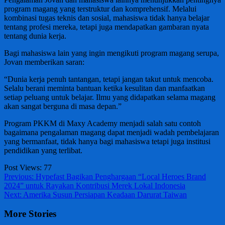
program magang yang terstruktur dan komprehensif. Melalui
kombinasi tugas teknis dan sosial, mahasiswa tidak hanya belajar
tentang profesi mereka, tetapi juga mendapatkan gambaran nyata
tentang dunia kerja.
Bagi mahasiswa lain yang ingin mengikuti program magang serupa,
Jovan memberikan saran:
“Dunia kerja penuh tantangan, tetapi jangan takut untuk mencoba.
Selalu berani meminta bantuan ketika kesulitan dan manfaatkan
setiap peluang untuk belajar. Ilmu yang didapatkan selama magang
akan sangat berguna di masa depan.”
Program PKKM di Maxy Academy menjadi salah satu contoh
bagaimana pengalaman magang dapat menjadi wadah pembelajaran
yang bermanfaat, tidak hanya bagi mahasiswa tetapi juga institusi
pendidikan yang terlibat.
Post Views:
77
Post
Previous:
Hypefast Bagikan Penghargaan “Local Heroes Brand
2024” untuk Rayakan Kontribusi Merek Lokal Indonesia
navigation
Next:
Amerika Susun Persiapan Keadaan Darurat Taiwan
More Stories