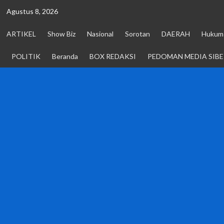
Skip
Agustus 8, 2026
to
content
ARTIKEL
Show Biz
Nasional
Sorotan
DAERAH
Hukum 
POLITIK
Beranda
BOX REDAKSI
PEDOMAN MEDIA SIBE