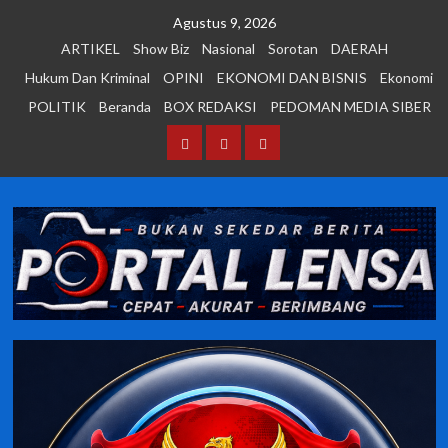
Skip
Agustus 9, 2026
to
ARTIKEL
Show Biz
Nasional
Sorotan
DAERAH
content
Hukum Dan Kriminal
OPINI
EKONOMI DAN BISNIS
Ekonomi
POLITIK
Beranda
BOX REDAKSI
PEDOMAN MEDIA SIBER
Beranda
BOX
PEDOMAN
REDAKSI
MEDIA
SIBER