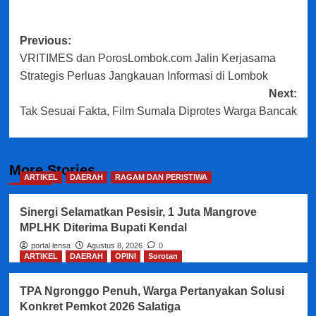
Post
Previous:
VRITIMES dan PorosLombok.com Jalin Kerjasama
navigation
Strategis Perluas Jangkauan Informasi di Lombok
Next:
Tak Sesuai Fakta, Film Sumala Diprotes Warga Bancak
More Stories
ARTIKEL
DAERAH
RAGAM DAN PERISTIWA
Sinergi Selamatkan Pesisir, 1 Juta Mangrove
MPLHK Diterima Bupati Kendal
portal lensa
Agustus 8, 2026
0
ARTIKEL
DAERAH
OPINI
Sorotan
TPA Ngronggo Penuh, Warga Pertanyakan Solusi
Konkret Pemkot 2026 Salatiga