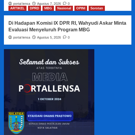
portal lensa
Agustus 7, 2026
0
ARTIKEL
DPRD
MBG
Nasional
OPINI
Sorotan
Di Hadapan Komisi IX DPR RI, Wahyudi Askar Minta
Evaluasi Menyeluruh Program MBG
portal lensa
Agustus 5, 2026
0