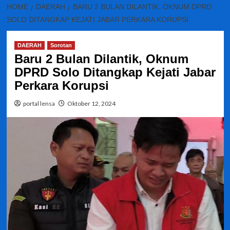
HOME
DAERAH
BARU 2 BULAN DILANTIK, OKNUM DPRD
SOLO DITANGKAP KEJATI JABAR PERKARA KORUPSI
DAERAH
Sorotan
Baru 2 Bulan Dilantik, Oknum
DPRD Solo Ditangkap Kejati Jabar
Perkara Korupsi
portal lensa
Oktober 12, 2024