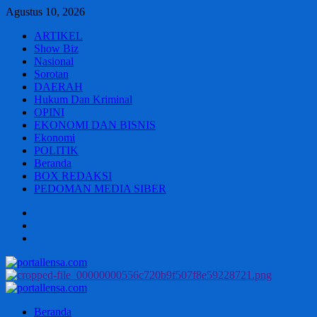
Skip
Agustus 10, 2026
to
ARTIKEL
content
Show Biz
Nasional
Sorotan
DAERAH
Hukum Dan Kriminal
OPINI
EKONOMI DAN BISNIS
Ekonomi
POLITIK
Beranda
BOX REDAKSI
PEDOMAN MEDIA SIBER
Beranda
BOX
REDAKSI
PEDOMAN
MEDIA
SIBER
Primary
Menu
Beranda