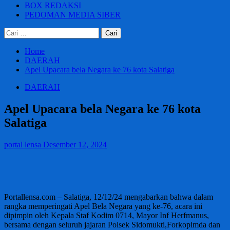
BOX REDAKSI
PEDOMAN MEDIA SIBER
Cari
untuk:
Home
DAERAH
Apel Upacara bela Negara ke 76 kota Salatiga
DAERAH
Apel Upacara bela Negara ke 76 kota
Salatiga
portal lensa
Desember 12, 2024
Portallensa.com – Salatiga, 12/12/24 mengabarkan bahwa dalam
rangka memperingati Apel Bela Negara yang ke-76, acara ini
dipimpin oleh Kepala Staf Kodim 0714, Mayor Inf Herfmanus,
bersama dengan seluruh jajaran Polsek Sidomukti,Forkopimda dan