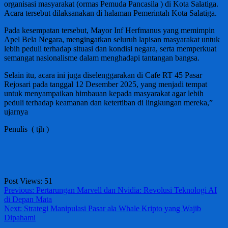
organisasi masyarakat (ormas Pemuda Pancasila ) di Kota Salatiga.
Acara tersebut dilaksanakan di halaman Pemerintah Kota Salatiga.
Pada kesempatan tersebut, Mayor Inf Herfmanus yang memimpin
Apel Bela Negara, mengingatkan seluruh lapisan masyarakat untuk
lebih peduli terhadap situasi dan kondisi negara, serta memperkuat
semangat nasionalisme dalam menghadapi tantangan bangsa.
Selain itu, acara ini juga diselenggarakan di Cafe RT 45 Pasar
Rejosari pada tanggal 12 Desember 2025, yang menjadi tempat
untuk menyampaikan himbauan kepada masyarakat agar lebih
peduli terhadap keamanan dan ketertiban di lingkungan mereka,”
ujarnya
Penulis ( tjh )
Post Views:
51
Post
Previous:
Pertarungan Marvell dan Nvidia: Revolusi Teknologi AI
di Depan Mata
navigation
Next:
Strategi Manipulasi Pasar ala Whale Kripto yang Wajib
Dipahami