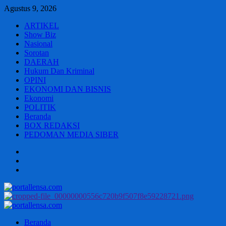
Skip
Agustus 9, 2026
to
ARTIKEL
content
Show Biz
Nasional
Sorotan
DAERAH
Hukum Dan Kriminal
OPINI
EKONOMI DAN BISNIS
Ekonomi
POLITIK
Beranda
BOX REDAKSI
PEDOMAN MEDIA SIBER
Beranda
BOX
REDAKSI
PEDOMAN
MEDIA
SIBER
Primary
Menu
Beranda