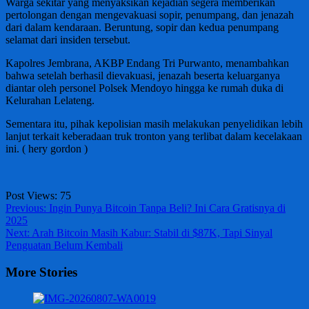
Warga sekitar yang menyaksikan kejadian segera memberikan
pertolongan dengan mengevakuasi sopir, penumpang, dan jenazah
dari dalam kendaraan. Beruntung, sopir dan kedua penumpang
selamat dari insiden tersebut.
Kapolres Jembrana, AKBP Endang Tri Purwanto, menambahkan
bahwa setelah berhasil dievakuasi, jenazah beserta keluarganya
diantar oleh personel Polsek Mendoyo hingga ke rumah duka di
Kelurahan Lelateng.
Sementara itu, pihak kepolisian masih melakukan penyelidikan lebih
lanjut terkait keberadaan truk tronton yang terlibat dalam kecelakaan
ini. ( hery gordon )
Post Views:
75
Post
Previous:
Ingin Punya Bitcoin Tanpa Beli? Ini Cara Gratisnya di
2025
navigation
Next:
Arah Bitcoin Masih Kabur: Stabil di $87K, Tapi Sinyal
Penguatan Belum Kembali
More Stories