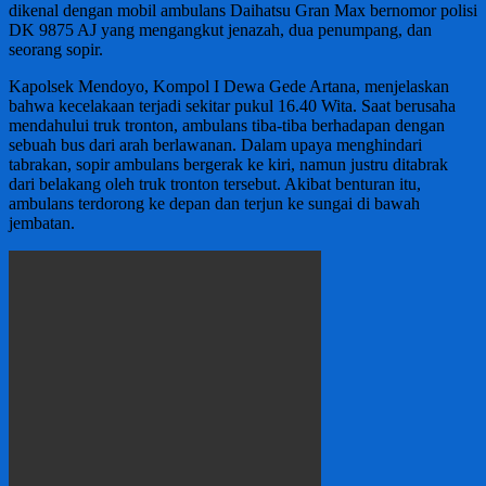
dikenal dengan mobil ambulans Daihatsu Gran Max bernomor polisi
DK 9875 AJ yang mengangkut jenazah, dua penumpang, dan
seorang sopir.
Kapolsek Mendoyo, Kompol I Dewa Gede Artana, menjelaskan
bahwa kecelakaan terjadi sekitar pukul 16.40 Wita. Saat berusaha
mendahului truk tronton, ambulans tiba-tiba berhadapan dengan
sebuah bus dari arah berlawanan. Dalam upaya menghindari
tabrakan, sopir ambulans bergerak ke kiri, namun justru ditabrak
dari belakang oleh truk tronton tersebut. Akibat benturan itu,
ambulans terdorong ke depan dan terjun ke sungai di bawah
jembatan.