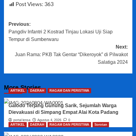
Post Views:
363
Post
Previous:
Pangdiv Infantri 2 Kostrad Tinjau Lokasi Uji Siap
navigation
Tempur di Sumberwaru
Next:
Juan Rama: PKB Tak Gentar “Dikeroyok” di Pilwakot
Salatiga 2024
More Stories
ARTIKEL
DAERAH
RAGAM DAN PERISTIWA
Galodo Terjang Gunung Sarik, Sejumlah Warga
Dievakuasi di Simpang Empat Alai Kota Padang
portal lensa
Agustus 4, 2026
0
ARTIKEL
DAERAH
RAGAM DAN PERISTIWA
Sorotan