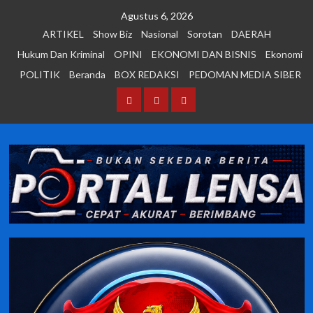
Skip
Agustus 6, 2026
to
ARTIKEL
Show Biz
Nasional
Sorotan
DAERAH
content
Hukum Dan Kriminal
OPINI
EKONOMI DAN BISNIS
Ekonomi
POLITIK
Beranda
BOX REDAKSI
PEDOMAN MEDIA SIBER
Beranda
BOX
PEDOMAN
REDAKSI
MEDIA
SIBER