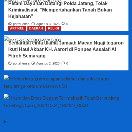
Petani Dayunan Datangi Polda Jateng, Tolak
Kriminalisasi: “Mempertahankan Tanah Bukan
Kejahatan”
portal lensa
Agustus 3, 2026
0
ARTIKEL
DAERAH
RELIGI
Semangat cinta ulama Jamaah Macan Ngaji tegaron
Ikuti Haul Akbar KH. Aarori di Ponpes Assalafi Al
Fitroh Semarang
portal lensa
Agustus 2, 2026
0